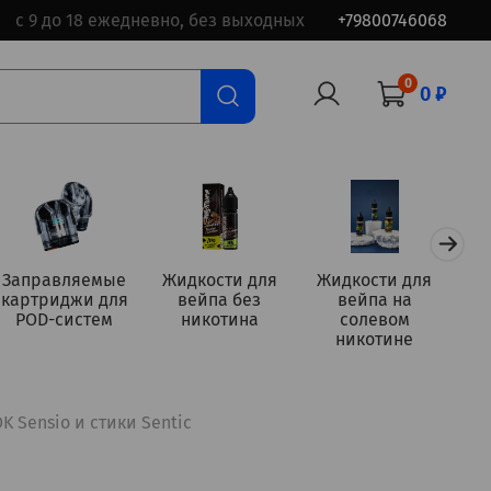
с 9 до 18 ежедневно, без выходных
+79800746068
0
0 ₽
Заправляемые
Жидкости для
Жидкости для
картриджи для
вейпа без
вейпа на
а
POD-систем
никотина
солевом
никотине
 Sensio и стики Sentic