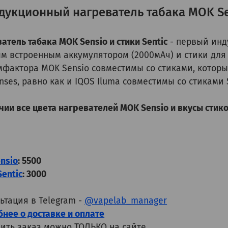
дукционный нагреватель табака MOK Sen
атель табака MOK Sensio и стики Sentic
- первый инд
 встроенным аккумулятором (2000мАч) и стики для 
фактора MOK Sensio совместимы со стиками, которые 
enses, равно как и IQOS Iluma совместимы со стиками 
чии все цвета нагревателей MOK Sensio и вкусы стиков
nsio
: 5500
Sentic
: 3000
ьтация в Telegram -
@vapelab_manager
нее о доставке и оплате
ить заказ можно ТОЛЬКО на сайте