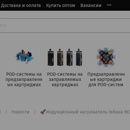
Доставка и оплата
Купить оптом
Вакансии
POD-системы на
POD-системы на
Предзаправленн
предзаправленн
заправляемых
ые картриджи
ых картриджах
картриджах
для POD-систем
я
Новости
🚀Индукционный нагреватель табака MOK