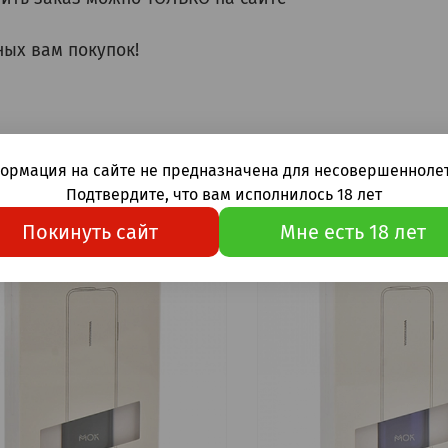
ых вам покупок!
ормация на сайте не предназначена для несовершеннолет
ары упомянутые в статье
Подтвердите, что вам исполнилось 18 лет
Покинуть сайт
Мне есть 18 лет
-18%