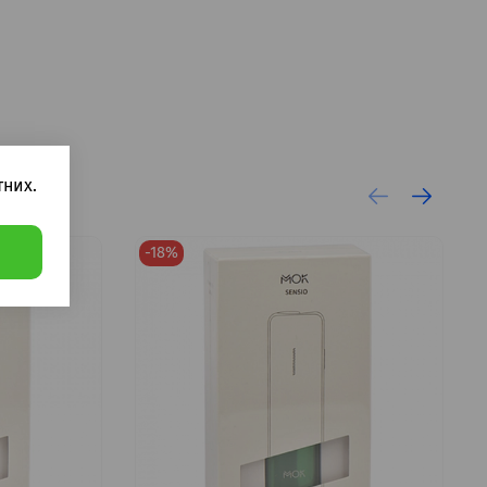
них.
-18%