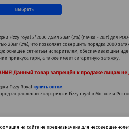
Выбрать
жи Fizzy royal 2*2000 7,5мл 20мг (2%) (пачка - 2шт) для PO
ью 20мг (2%), что позволяет совершить порядка 2000 затя
дж оснащён сетчатым испарителем, обеспечивающим ид
ние привкуса гари, а также имеет сигаретную затяжку.
НИЕ! Данный товар запрещён к продаже лицам не 
джи Fizzy Royal
купить оптом
 предзаправленные картриджи Fizzy royal в Москве и Росс
ормация на сайте не предназначена для несовершеннолет