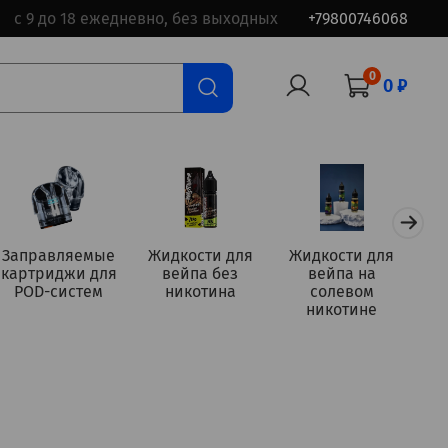
с 9 до 18 ежедневно, без выходных
+79800746068
0
0 ₽
Заправляемые
Жидкости для
Жидкости для
картриджи для
вейпа без
вейпа на
а
POD-систем
никотина
солевом
никотине