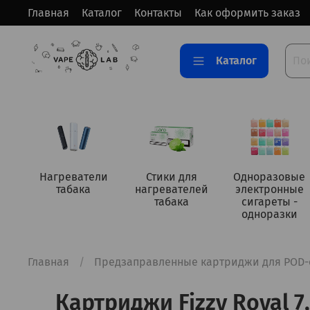
Главная
Каталог
Контакты
Как оформить заказ
Каталог
Нагреватели
Стики для
Одноразовые
табака
нагревателей
электронные
табака
сигареты -
одноразки
Главная
Предзаправленные картриджи для POD-
Картриджи Fizzy Royal 7