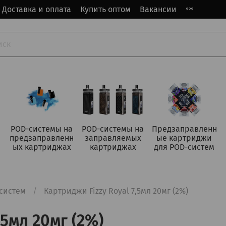
Доставка и оплата
Купить оптом
Вакансии
POD-системы на
POD-системы на
Предзаправленн
предзаправленн
заправляемых
ые картриджи
ых картриджах
картриджах
для POD-систем
систем
Картриджи Fizzy Royal 7,5мл 20мг (2%)
,5мл 20мг (2%)