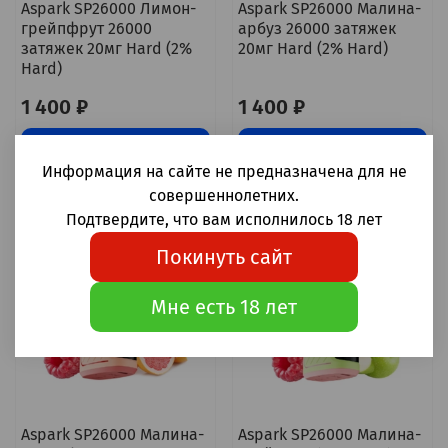
Aspark SP26000 Лимон-
Aspark SP26000 Малина-
грейпфрут 26000
арбуз 26000 затяжек
затяжек 20мг Hard (2%
20мг Hard (2% Hard)
Hard)
1 400 ₽
1 400 ₽
Уведомить о наличии
Уведомить о наличии
Информация на сайте не предназначена для не
совершеннолетних.
Подтвердите, что вам исполнилось 18 лет
Покинуть сайт
Мне есть 18 лет
Aspark SP26000 Малина-
Aspark SP26000 Малина-