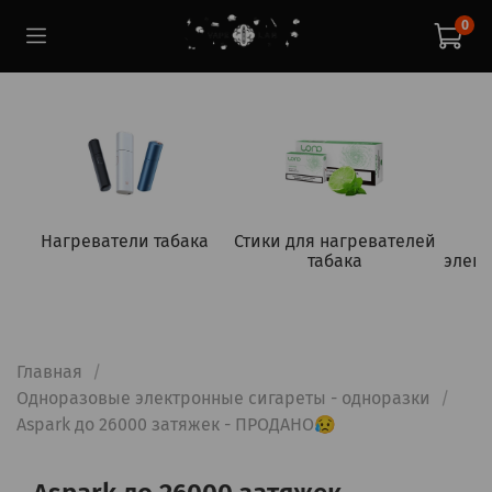
0
Нагреватели табака
Стики для нагревателей
табака
элект
Главная
Одноразовые электронные сигареты - одноразки
Aspark до 26000 затяжек - ПРОДАНО😥