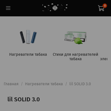
0
Нагреватели табака
Стики для нагревателей
табака
элект
Главная
Нагреватели табака
lil SOLID 3.0
lil SOLID 3.0