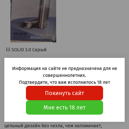
lil SOLID 3.0 Серый
3 300 ₽
Информация на сайте не предназначена для не
Предзаказ
совершеннолетних.
Подтвердите, что вам исполнилось 18 лет
Покинуть сайт
Нагреватель табака lil SOLID 3.0 - компактная новинка
Мне есть 18 лет
от IQOS. Устройство третьего (3.0) поколения,
использующее осевой нагревательный элемент и
цельный дизайн без чехла, чем напоминает,