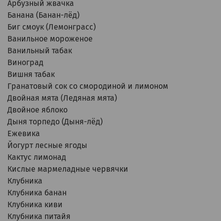
Арбузный жвачка
Банана (Банан-лёд)
Биг смоук (Лемонграсс)
Ванильное мороженое
Ванильный табак
Виноград
Вишня табак
Гранатовый сок со смородиной и лимоном
Двойная мята (Ледяная мята)
Двойное яблоко
Дыня торпедо (Дыня-лёд)
Ежевика
Йогурт лесные ягоды
Кактус лимонад
Кислые мармеладные червячки
Клубника
Клубника банан
Клубника киви
Клубника питайя