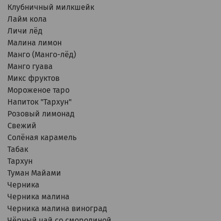
Клубничный милкшейк
Лайм кола
Личи лёд
Малина лимон
Манго (Манго-лёд)
Манго гуава
Микс фруктов
Мороженое таро
Напиток "Тархун"
Розовый лимонад
Свежий
Солёная карамель
Табак
Тархун
Туман Майами
Черника
Черника малина
Черника малина виноград
Чёрный чай со смородиной