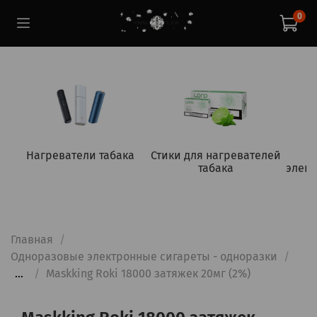
0
Нагреватели табака
Стики для нагревателей
табака
элект
Главная
Одноразовые электронные сигареты - одноразки
...
Maskking Roki 18000 затяжек 20мг (2%)