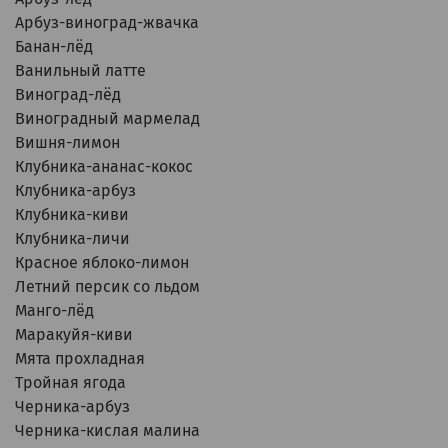
Арбуз-виноград-жвачка
Банан-лёд
Ванильный латте
Виноград-лёд
Виноградный мармелад
Вишня-лимон
Клубника-ананас-кокос
Клубника-арбуз
Клубника-киви
Клубника-личи
Красное яблоко-лимон
Летний персик со льдом
Манго-лёд
Маракуйя-киви
Мята прохладная
Тройная ягода
Черника-арбуз
Черника-кислая малина