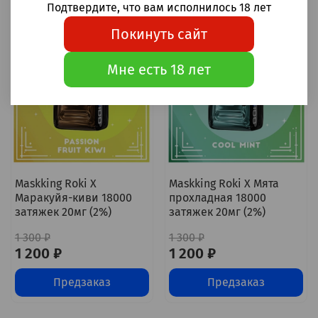
Подтвердите, что вам исполнилось 18 лет
Покинуть сайт
-8%
-8%
Мне есть 18 лет
Maskking Roki X
Maskking Roki X Мята
Маракуйя-киви 18000
прохладная 18000
затяжек 20мг (2%)
затяжек 20мг (2%)
1 300 ₽
1 300 ₽
1 200 ₽
1 200 ₽
Предзаказ
Предзаказ