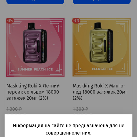
-8%
-8%
Maskking Roki X Летний
Maskking Roki X Манго-
персик со льдом 18000
лёд 18000 затяжек 20мг
затяжек 20мг (2%)
(2%)
1 300 ₽
1 300 ₽
1 200 ₽
1 200 ₽
Информация на сайте не предназначена для не
Предзаказ
Предзаказ
совершеннолетних.