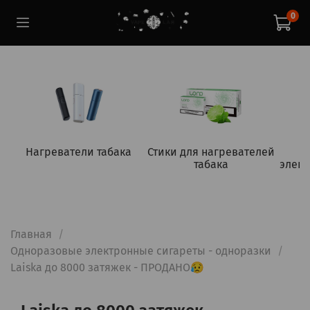
0
Нагреватели табака
Стики для нагревателей
табака
элект
Главная
Одноразовые электронные сигареты - одноразки
Laiska до 8000 затяжек - ПРОДАНО😥