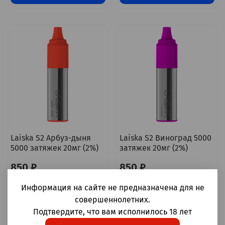
Laiska S2 Арбуз-дыня
Laiska S2 Виноград 5000
5000 затяжек 20мг (2%)
затяжек 20мг (2%)
850 ₽
850 ₽
Уведомить о наличии
Уведомить о наличии
Информация на сайте не предназначена для не
совершеннолетних.
Подтвердите, что вам исполнилось 18 лет