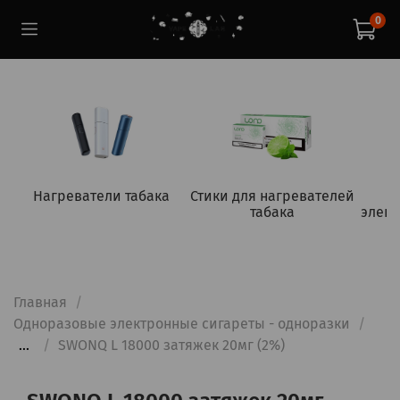
0
Нагреватели табака
Стики для нагревателей
табака
элект
Главная
Одноразовые электронные сигареты - одноразки
...
SWONQ L 18000 затяжек 20мг (2%)