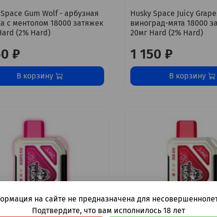
 Space Gum Wolf - арбузная
Husky Space Juicy Grape
а с ментолом 18000 затяжек
виноград-мята 18000 з
Hard (2% Hard)
20мг Hard (2% Hard)
50 ₽
1 150 ₽
В корзину
В корзину
ормация на сайте не предназначена для несовершеннолет
Подтвердите, что вам исполнилось 18 лет