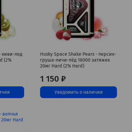
 - киви-лед
Husky Space Shake Pears - персик-
d (2%
груша-личи-лёд 18000 затяжек
20мг Hard (2% Hard)
1 150 ₽
ичии
Уведомить о наличии