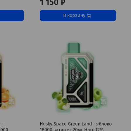
1 150 ₽
В корзину
 -
Husky Space Green Land - яблоко
8000
18000 затяжек 20мг Hard (2%