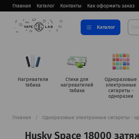
Главная
Каталог
Контакты
Как оформить заказ
Каталог
Нагреватели
Стики для
Одноразовые
табака
нагревателей
электронные
табака
сигареты -
одноразки
Главная
Одноразовые электронные сигареты - о
Husky Space 18000 затяж