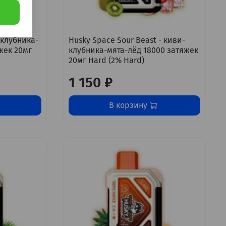
 клубника-
Husky Space Sour Beast - киви-
жек 20мг
клубника-мята-лёд 18000 затяжек
20мг Hard (2% Hard)
1 150 ₽
В корзину