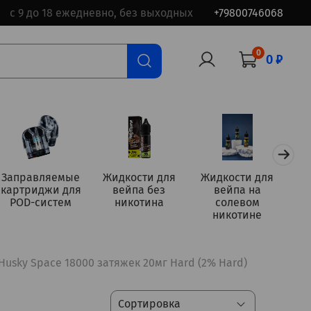
с 9 до 18 ежедневно, без выходных
+79800746068
0
0 ₽
Заправляемые
Жидкости для
Жидкости для
картриджи для
вейпа без
вейпа на
а
POD-систем
никотина
солевом
никотине
Husky Space 18000 затяжек 20мг Hard (2% Hard)