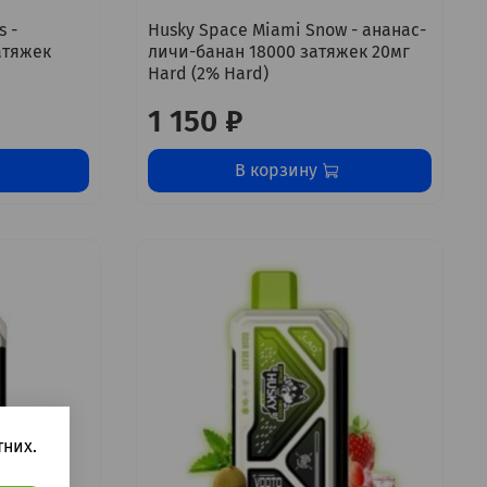
s -
Husky Space Miami Snow - ананас-
атяжек
личи-банан 18000 затяжек 20мг
Hard (2% Hard)
1 150 ₽
В корзину
них.