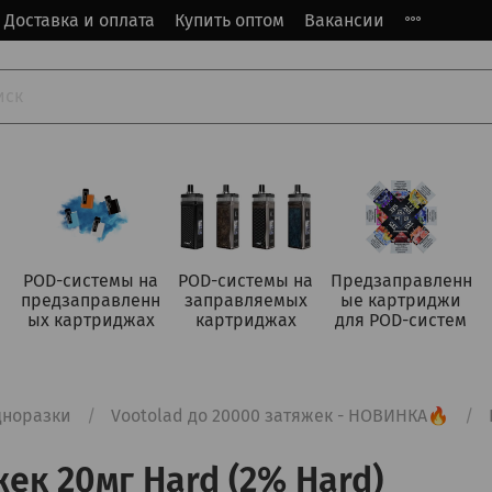
Доставка и оплата
Купить оптом
Вакансии
POD-системы на
POD-системы на
Предзаправленн
предзаправленн
заправляемых
ые картриджи
ых картриджах
картриджах
для POD-систем
дноразки
Vootolad до 20000 затяжек - НОВИНКА🔥
ек 20мг Hard (2% Hard)