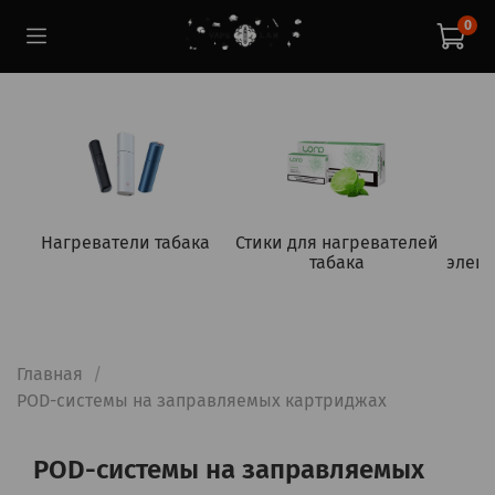
0
Нагреватели табака
Стики для нагревателей
табака
элект
Главная
POD-системы на заправляемых картриджах
POD-системы на заправляемых