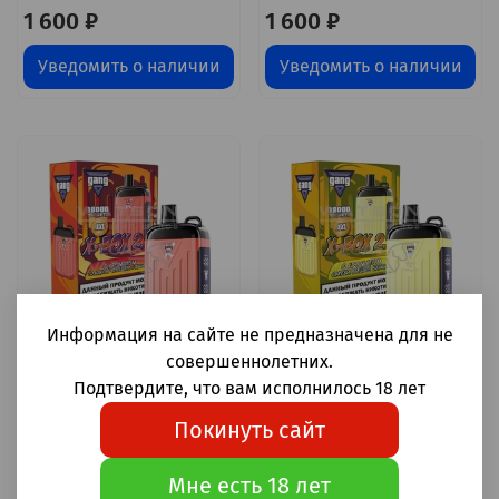
1 600 ₽
1 600 ₽
Уведомить о наличии
Уведомить о наличии
Информация на сайте не предназначена для не
совершеннолетних.
Gang X box 2.0 Сладкая
Gang X box 2.0 Смузи
Подтвердите, что вам исполнилось 18 лет
черешня-дыня 18000
вишня-банан 18000
Покинуть сайт
затяжек 20мг Hard (2%
затяжек 20мг Hard (2%
Hard)
Hard)
Мне есть 18 лет
1 600 ₽
1 600 ₽