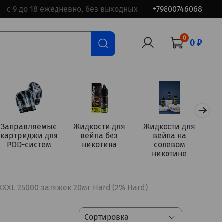
с 9 до 18 ежедневно, без выходных
+79800746068
0
0 ₽
Заправляемые
Жидкости для
Жидкости для
картриджи для
вейпа без
вейпа на
а
POD-систем
никотина
солевом
никотине
 XXXL 25000 затяжек 20мг Hard (2% Hard)