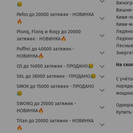
Виногр
😥
Вишня-
Pafos до 20000 затяжек - НОВИНКА
Киви-л
🔥
Киви-м
Ледяно
Plonq, Flonq и Roqy до 20000
Ледяно
затяжек - НОВИНКА🔥
Лесные
Puffmi до 40000 затяжек -
Энерге
НОВИНКА🔥
На скол
Q5 до 14000 затяжек - ПРОДАНО😥
SKL до 38000 затяжек - ПРОДАНО😥
С учёто
порядк
SMOK до 15000 затяжек - ПРОДАНО
мощнос
😥
SWONQ до 25000 затяжек -
Однора
НОВИНКА🔥
Купить
Titan до 20000 затяжек - НОВИНКА
🔥