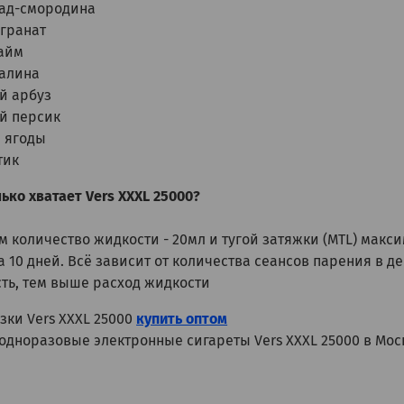
ад-смородина
гранат
айм
алина
й арбуз
й персик
 ягоды
тик
ько хватает Vers XXXL 25000?
м количество жидкости - 20мл и тугой затяжки (MTL) макс
а 10 дней. Всё зависит от количества сеансов парения в 
ть, тем выше расход жидкости
зки Vers XXXL 25000
купить оптом
 одноразовые электронные сигареты Vers XXXL 25000 в Мос