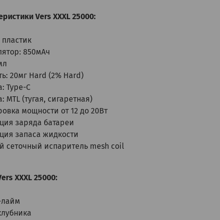
ристики Vers XXXL 25000:
 пластик
лятор: 850мАч
мл
ь: 20мг Hard (2% Hard)
: Type-C
: MTL (тугая, сигаретная)
овка мощности от 12 до 20Вт
ция заряда батареи
ция запаса жидкости
й сеточный испаритель mesh coil
ers XXXL 25000:
-лайм
клубника