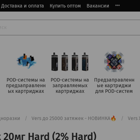
Доставка и оплата
Купить оптом
Вакансии
POD-системы на
POD-системы на
Предзаправленн
предзаправленн
заправляемых
ые картриджи
ых картриджах
картриджах
для POD-систем
дноразки
Vers до 25000 затяжек - НОВИНКА🔥
Vers
 20мг Hard (2% Hard)