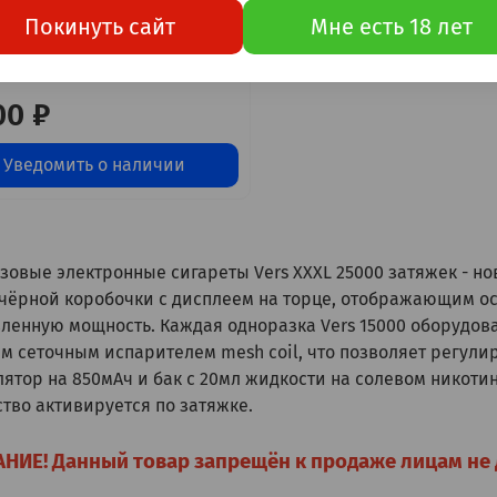
Покинуть сайт
Мне есть 18 лет
XXXL Энергетик 25000
ек 20мг Hard (2% Hard)
00 ₽
Уведомить о наличии
овые электронные сигареты Vers XXXL 25000 затяжек - нов
чёрной коробочки с дисплеем на торце, отображающим ост
вленную мощность. Каждая одноразка Vers 15000 оборудов
м сеточным испарителем mesh coil, что позволяет регулир
лятор на 850мАч и бак с 20мл жидкости на солевом никоти
ство активируется по затяжке.
НИЕ! Данный товар запрещён к продаже лицам не 