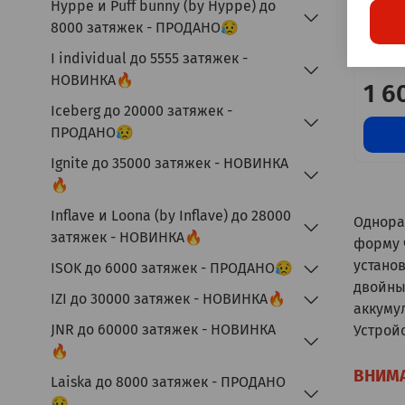
Hyppe и Puff bunny (by Hyppe) до
8000 затяжек - ПРОДАНО😥
Vers 
затяж
I individual до 5555 затяжек -
НОВИНКА🔥
1 6
Iceberg до 20000 затяжек -
ПРОДАНО😥
Ignite до 35000 затяжек - НОВИНКА
🔥
Inflave и Loona (by Inflave) до 28000
Однораз
затяжек - НОВИНКА🔥
форму 
устано
ISOK до 6000 затяжек - ПРОДАНО😥
двойны
IZI до 30000 затяжек - НОВИНКА🔥
аккуму
JNR до 60000 затяжек - НОВИНКА
Устрой
🔥
ВНИМА
Laiska до 8000 затяжек - ПРОДАНО
😥