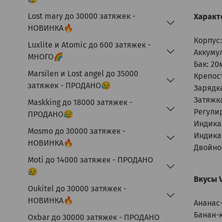
Lost mary до 30000 затяжек -
Характе
НОВИНКА🔥
Корпус:
Luxlite и Atomic до 600 затяжек -
Аккуму
МНОГО🌈
Бак: 20
Marsilen и Lost angel до 35000
Крепост
затяжек - ПРОДАНО😥
Зарядка
Затяжка
Maskking до 18000 затяжек -
Регулир
ПРОДАНО😥
Индика
Mosmo до 30000 затяжек -
Индика
НОВИНКА🔥
Двойно
Moti до 14000 затяжек - ПРОДАНО
😥
Вкусы V
Oukitel до 30000 затяжек -
НОВИНКА🔥
Ананас
Банан-
Oxbar до 30000 затяжек - ПРОДАНО