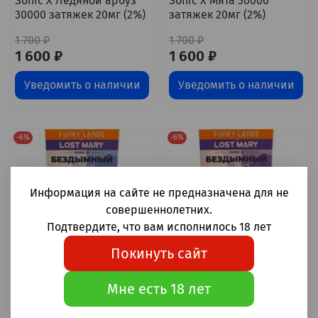
Sonic X Ледяной арбуз
Sonic X Мята 30000
30000 затяжек 20мг (2%)
затяжек 20мг (2%)
1 700 ₽
1 700 ₽
1 600 ₽
1 600 ₽
Уведомить о наличии
Уведомить о наличии
-6%
-6%
Информация на сайте не предназначена для не
совершеннолетних.
Подтвердите, что вам исполнилось 18 лет
Покинуть сайт
Мне есть 18 лет
Funky lands x Lost mary
Funky lands x Lost mary
Sonic X Черника-
Sonic X Чёрная
малина-лёд 30000
смородина 30000