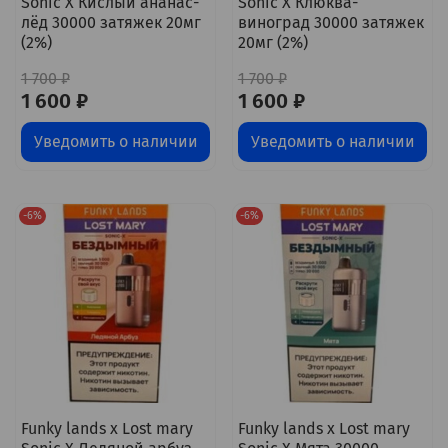
Sonic X Кислый ананас-
Sonic X Клюква-
лёд 30000 затяжек 20мг
виноград 30000 затяжек
(2%)
20мг (2%)
1 700 ₽
1 700 ₽
1 600 ₽
1 600 ₽
Уведомить о наличии
Уведомить о наличии
-6%
-6%
Funky lands x Lost mary
Funky lands x Lost mary