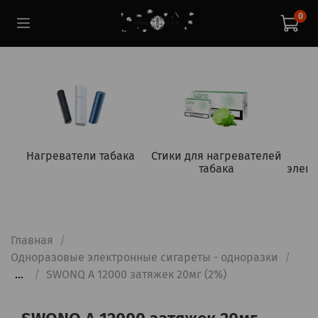
0
Нагреватели табака
Стики для нагревателей
табака
элект
Главная
Одноразовые электронные сигареты - одноразки
...
SWONQ A 12000 затяжек 20мг (2%)