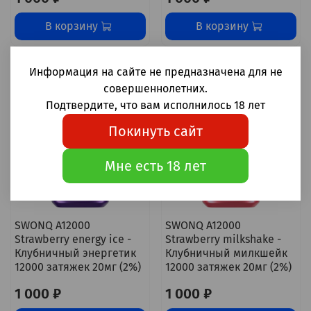
В корзину
В корзину
Информация на сайте не предназначена для не
совершеннолетних.
Подтвердите, что вам исполнилось 18 лет
Покинуть сайт
Мне есть 18 лет
SWONQ A12000
SWONQ A12000
Strawberry energy ice -
Strawberry milkshake -
Клубничный энергетик
Клубничный милкшейк
12000 затяжек 20мг (2%)
12000 затяжек 20мг (2%)
1 000 ₽
1 000 ₽