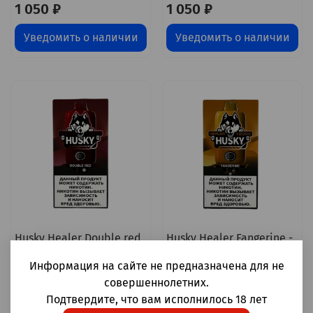
1 050 ₽
1 050 ₽
Уведомить о наличии
Уведомить о наличии
Husky Healer Double red
Husky Healer Fangerine -
- ледяная черешня
фанта-мандарин-лёд
Информация на сайте не предназначена для не
12000 затяжек 20мг Hard
12000 затяжек 20мг Hard
(2% Hard)
(2% Hard)
совершеннолетних.
Подтвердите, что вам исполнилось 18 лет
1 050 ₽
1 050 ₽