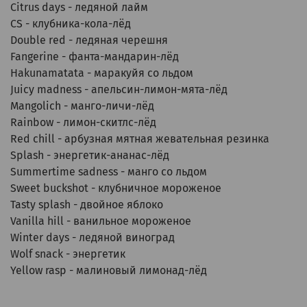
Citrus days - ледяной лайм
CS - клубника-кола-лёд
Double red - ледяная черешня
Fangerine - фанта-мандарин-лёд
Hakunamatata - маракуйя со льдом
Juicy madness - апельсин-лимон-мята-лёд
Mangolich - манго-личи-лёд
Rainbow - лимон-скитлс-лёд
Red chill - арбузная мятная жевательная резинка
Splash - энергетик-ананас-лёд
Summertime sadness - манго со льдом
Sweet buckshot - клубничное мороженое
Tasty splash - двойное яблоко
Vanilla hill - ванильное мороженое
Winter days - ледяной виноград
Wolf snack - энергетик
Yellow rasp - малиновый лимонад-лёд