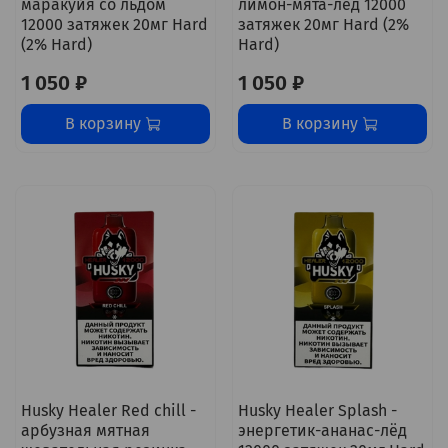
маракуйя со льдом
лимон-мята-лёд 12000
12000 затяжек 20мг Hard
затяжек 20мг Hard (2%
(2% Hard)
Hard)
1 050 ₽
1 050 ₽
В корзину
В корзину
Husky Healer Red chill -
Husky Healer Splash -
арбузная мятная
энергетик-ананас-лёд