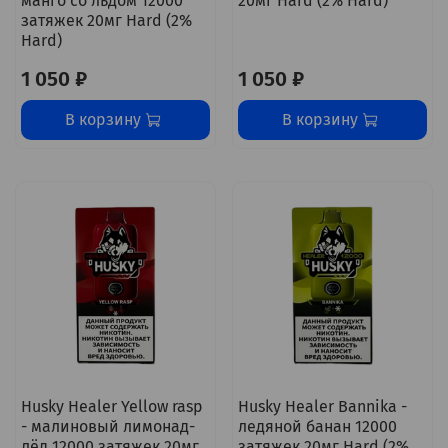
манго со льдом 12000
20мг Hard (2% Hard)
затяжек 20мг Hard (2%
Hard)
1 050 ₽
1 050 ₽
В корзину
В корзину
Husky Healer Yellow rasp
Husky Healer Bannika -
- малиновый лимонад-
ледяной банан 12000
лёд 12000 затяжек 20мг
затяжек 20мг Hard (2%