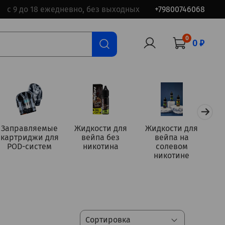
с 9 до 18 ежедневно, без выходных
+79800746068
0
0 ₽
Заправляемые
Жидкости для
Жидкости для
картриджи для
вейпа без
вейпа на
а
POD-систем
никотина
солевом
никотине