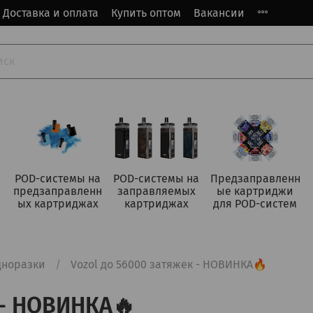
Доставка и оплата
Купить оптом
Вакансии
POD-системы на
POD-системы на
Предзаправленн
предзаправленн
заправляемых
ые картриджи
ых картриджах
картриджах
для POD-систем
дноразки
Vozol до 56000 затяжек - НОВИНКА🔥
 - НОВИНКА🔥