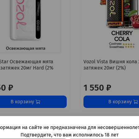
 Star Освежающая мята
Vozol Vista Вишня кола
 затяжек 20мг Hard (2%
затяжек 20мг (2%)
50 ₽
1 550 ₽
В корзину
В корзину
ормация на сайте не предназначена для несовершеннолет
Подтвердите, что вам исполнилось 18 лет