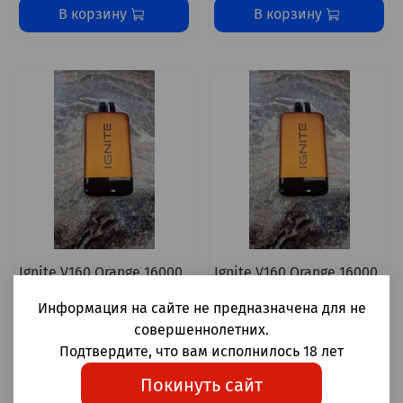
В корзину
В корзину
Ignite V160 Orange 16000
Ignite V160 Orange 16000
Sweet and sour
Sweet pear - сладкая
Информация на сайте не предназначена для не
pomegranate - кисло-
груша 16000 затяжек
сладкий гранат 16000
20мг (2%)
совершеннолетних.
затяжек 20мг (2%)
Подтвердите, что вам исполнилось 18 лет
1 600 ₽
1 600 ₽
Покинуть сайт