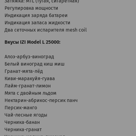
Затяжка: MTL (тугая, сигаретная)
Регулировка мощности
Индикация заряда батареи
Индикация запаса жидкости
Два сеточных испарителя mesh coil
Вкусы IZI Model L 25000:
Алоэ-арбуз-виноград
Белый виноград киш миш
Гранат-мята-лёд
Киви-маракуйя-гуава
Лайм-гранат-лимон
Мята с двойным льдом
Нектарин-абрикос-персик панч
Персик-манго
Чай-лесные ягоды
Черника-банан
Черника-гранат