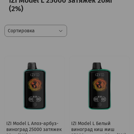
IZI Model L 25000 затяжек 20мг
(2%)
IZI Model L Алоэ-арбуз-
IZI Model L Белый
виноград 25000 затяжек
виноград киш миш