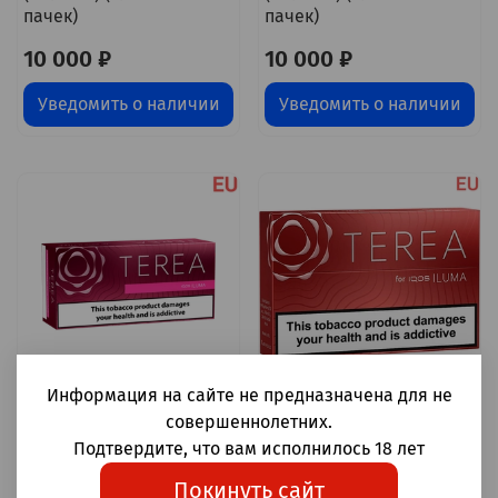
пачек)
пачек)
10 000 ₽
10 000 ₽
Уведомить о наличии
Уведомить о наличии
Информация на сайте не предназначена для не
совершеннолетних.
Стики Terea Russet -
Стики Terea Sienna табак
обжаренный табак
с чайными и
Подтвердите, что вам исполнилось 18 лет
(Польша) (блок - 10
древесными оттенками
Покинуть сайт
пачек)
(Польша) (блок - 10