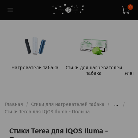
0
Нагреватели табака
Стики для нагревателей
табака
элект
Главная
Стики для нагревателей табака
...
Стики Terea для IQOS Iluma - Польша
Стики Terea для IQOS Iluma -