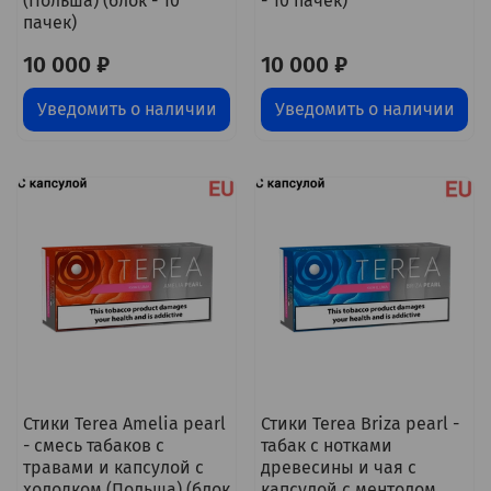
(Польша) (блок - 10
- 10 пачек)
пачек)
10 000 ₽
10 000 ₽
Уведомить о наличии
Уведомить о наличии
Стики Terea Amelia pearl
Стики Terea Briza pearl -
- смесь табаков с
табак с нотками
травами и капсулой с
древесины и чая с
холодком (Польша) (блок
капсулой с ментолом