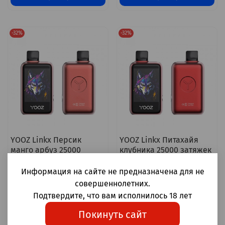
-32%
-32%
YOOZ Linkx Персик
YOOZ Linkx Питахайя
манго арбуз 25000
клубника 25000 затяжек
затяжек 20мг Hard (2%
20мг Hard (2% Hard)
Hard)
Информация на сайте не предназначена для не
совершеннолетних.
2 200 ₽
2 200 ₽
Подтвердите, что вам исполнилось 18 лет
1 500 ₽
1 500 ₽
Покинуть сайт
В корзину
В корзину