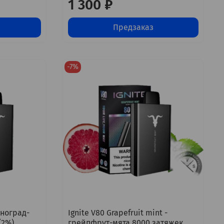
1 300 ₽
Предзаказ
-7%
иноград-
Ignite V80 Grapefruit mint -
(2%)
грейпфрут-мята 8000 затяжек