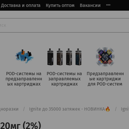
Доставка и оплата
Купить оптом
Вакансии
POD-системы на
POD-системы на
Предзаправленн
предзаправленн
заправляемых
ые картриджи
ых картриджах
картриджах
для POD-систем
дноразки
Ignite до 35000 затяжек - НОВИНКА🔥
Ign
 20мг (2%)