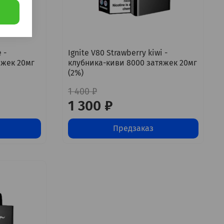
 -
Ignite V80 Strawberry kiwi -
яжек 20мг
клубника-киви 8000 затяжек 20мг
(2%)
1 400 ₽
1 300 ₽
Предзаказ