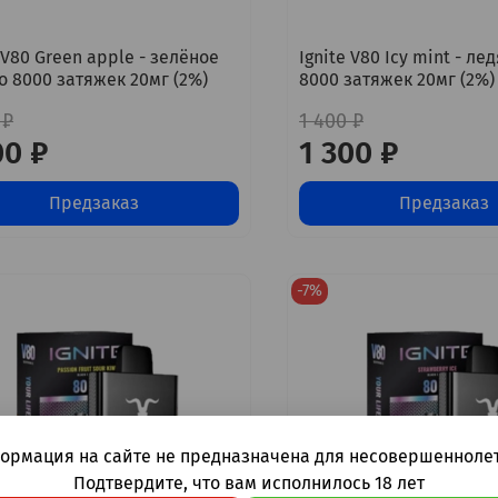
 V80 Green apple - зелёное
Ignite V80 Icy mint - ле
о 8000 затяжек 20мг (2%)
8000 затяжек 20мг (2%)
 ₽
1 400 ₽
00 ₽
1 300 ₽
Предзаказ
Предзаказ
-7%
ормация на сайте не предназначена для несовершеннолет
Подтвердите, что вам исполнилось 18 лет