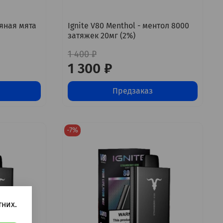
дяная мята
Ignite V80 Menthol - ментол 8000
затяжек 20мг (2%)
1 400 ₽
1 300 ₽
Предзаказ
-7%
них.