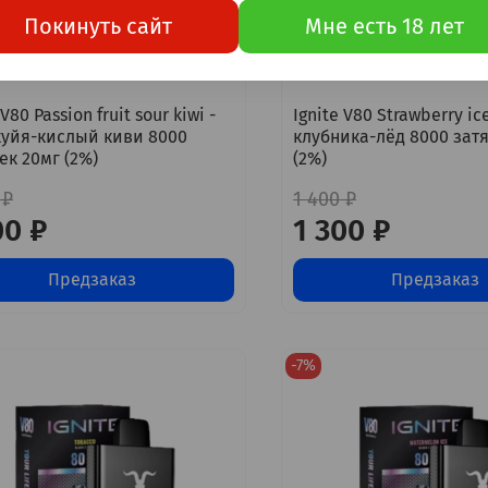
Покинуть сайт
Мне есть 18 лет
 V80 Passion fruit sour kiwi -
Ignite V80 Strawberry ice
уйя-кислый киви 8000
клубника-лёд 8000 зат
ек 20мг (2%)
(2%)
 ₽
1 400 ₽
00 ₽
1 300 ₽
Предзаказ
Предзаказ
-7%