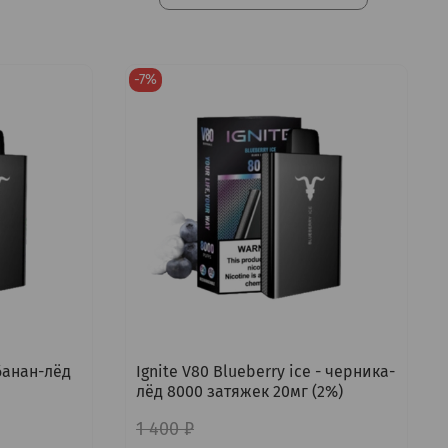
-7%
 банан-лёд
Ignite V80 Blueberry ice - черника-
лёд 8000 затяжек 20мг (2%)
1 400 ₽