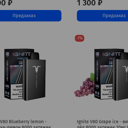
00 ₽
1 300 ₽
Предзаказ
Предзаказ
-7%
 V80 Blueberry lemon -
Ignite V80 Grape ice - в
ка-лимон 8000 затяжек
лёд 8000 затяжек 20мг 