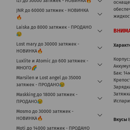
IZI до 30000 затяжек - НОВИНКА🔥
оснаще
обеспе
JNR до 60000 затяжек - НОВИНКА
жидкос
🔥
Laiska до 8000 затяжек - ПРОДАНО
ВНИМА
😥
Lost mary до 30000 затяжек -
Характе
НОВИНКА🔥
Корпус:
Luxlite и Atomic до 600 затяжек -
Аккуму
МНОГО🌈
Бак: 14
Marsilen и Lost angel до 35000
Крепост
затяжек - ПРОДАНО😥
Зарядка
Затяжка
Maskking до 18000 затяжек -
Испари
ПРОДАНО😥
Mosmo до 30000 затяжек -
НОВИНКА🔥
Вкусы I
Moti до 14000 затяжек - ПРОДАНО