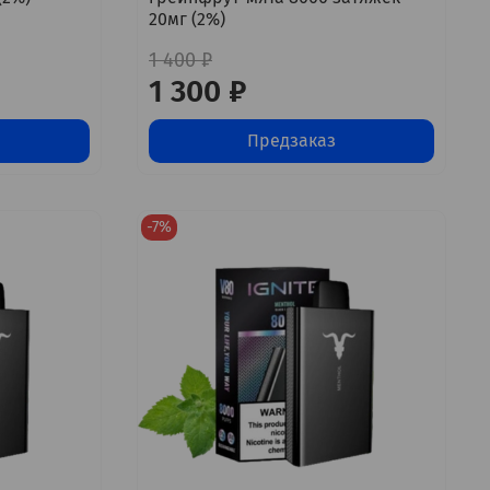
20мг (2%)
1 400 ₽
1 300 ₽
Предзаказ
-7%