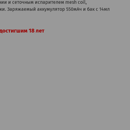
нии и сеточным испарителем mesh coil,
и. Заряжаемый аккумулятор 550мАч и бак c 14мл
достигшим 18 лет