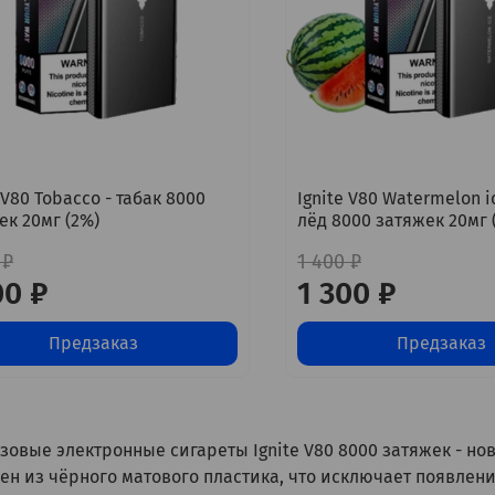
 V80 Tobacco - табак 8000
Ignite V80 Watermelon i
ек 20мг (2%)
лёд 8000 затяжек 20мг 
 ₽
1 400 ₽
00 ₽
1 300 ₽
Предзаказ
Предзаказ
овые электронные сигареты Ignite V80 8000 затяжек - нови
ен из чёрного матового пластика, что исключает появлени