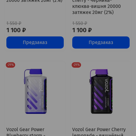
20000 затяжек 20мг (2%)
cherry - черника-
клюква-вишня 20000
затяжек 20мг (2%)
1 550 ₽
1 550 ₽
1 100 ₽
1 100 ₽
Предзаказ
Предзаказ
-29%
-29%
Vozol Gear Power
Vozol Gear Power Cherry
Blueberry storm -
lemonade - вишнёвый