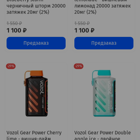
черничный шторм 20000
лимонад 20000 затяжек
затяжек 20мг (2%)
20мг (2%)
1 550 ₽
1 550 ₽
1 100 ₽
1 100 ₽
Предзаказ
Предзаказ
-29%
-29%
Vozol Gear Power Cherry
Vozol Gear Power Double
lime - вишня-лайм
apple ice - двойное