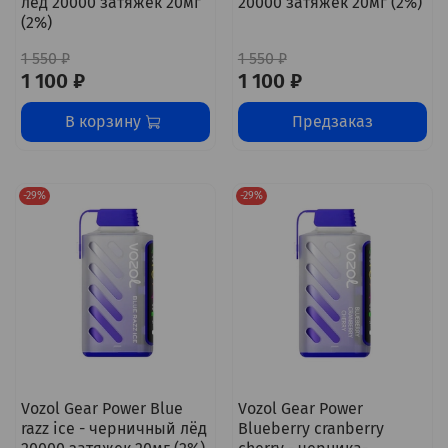
лёд 20000 затяжек 20мг
20000 затяжек 20мг (2%)
(2%)
1 550 ₽
1 550 ₽
1 100 ₽
1 100 ₽
В корзину
Предзаказ
-29%
-29%
Vozol Gear Power Blue
Vozol Gear Power
razz ice - черничный лёд
Blueberry cranberry