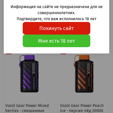
грейпфрут 20000
Информация на сайте не предназначена для не
затяжек 20мг (2%)
совершеннолетних.
1 550 ₽
1 550 ₽
Подтвердите, что вам исполнилось 18 лет
1 100 ₽
1 100 ₽
Покинуть сайт
Предзаказ
Предзаказ
Мне есть 18 лет
-29%
-29%
Vozol Gear Power Mixed
Vozol Gear Power Peach
berries - смешанные
ice - персик-лёд 20000