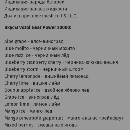
Индикация заряда батареи
Индикация запаса жидкости
Два испарителя: mesh coil S.I.L.C.
Вкусы Vozol Gear Power 20000:
Aloe grape - алоэ-виноград
Blue mojito - черничный мохито
Blue razz ice - черничный лёд
Blueberry cranberry cherry - черника-клюква-вишня
Blueberry storm - черничный шторм
Cherry lemonade - вишнёвый лимонад
Cherry lime - вишня-лайм
Double apple ice - двойное яблоко-лёд
Grape ice - виноград-лёд
Lemon lime - лимон-лайм
Mango ice - манго-лёд
Mango pineapple grapefruit - манго-ананас-грейпфрут
Mixed berries - смешанные ягоды