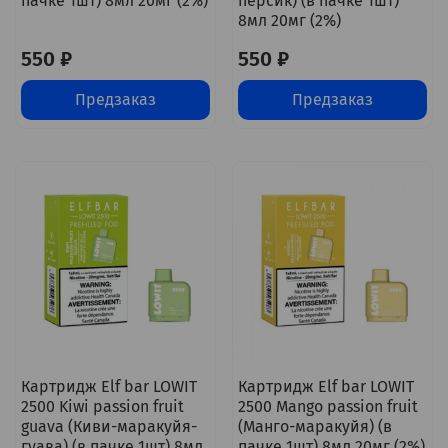
пачке 1шт) 8мл 20мг (2%)
персик) (в пачке 1шт)
8мл 20мг (2%)
550 ₽
550 ₽
Предзаказ
Предзаказ
Картридж Elf bar LOWIT
Картридж Elf bar LOWIT
2500 Kiwi passion fruit
2500 Mango passion fruit
guava (Киви-маракуйя-
(Манго-маракуйя) (в
гуава) (в пачке 1шт) 8мл
пачке 1шт) 8мл 20мг (2%)