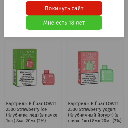
Покинуть сайт
550 ₽
550 ₽
Предзаказ
Предзаказ
Мне есть 18 лет
Картридж Elf bar LOWIT
Картридж Elf bar LOWIT
2500 Strawberry ice
2500 Strawberry yogurt
(Клубника-лёд) (в пачке
(Клубничный йогурт) (в
1шт) 8мл 20мг (2%)
пачке 1шт) 8мл 20мг (2%)