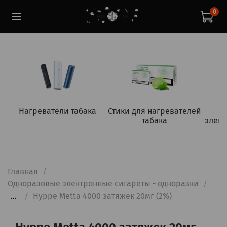
0
Нагреватели табака
Стики для нагревателей
табака
элект
Главная
Одноразовые электронные сигареты - одноразки
...
Hyppe Metta 4000 затяжек 20мг (2%)