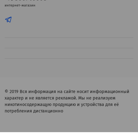
интернет-магазин
© 2019
Вся информация на сайте носит информационный
характер и не является рекламой. Мы не реализуем
никотиносодержащую продукцию и устройства для её
потребления дистанционно
Verification: d8d213f4da92c688