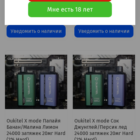
затяжек 20мг Hard (2%
Печенье 24000 затяжек
Hard)
20мг Hard (2% Hard)
Мне есть 18 лет
1 400 ₽
1 400 ₽
Уведомить о наличии
Уведомить о наличии
Oukitel X mode Папайя
Oukitel X mode Сок
Банан/Малина Лимон
Джунглей/Персик лед
24000 затяжек 20мг Hard
24000 затяжек 20мг Hard
(2% Hard)
(2% Hard)