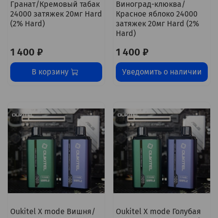
Гранат/Кремовый табак
Виноград-клюква/
24000 затяжек 20мг Hard
Красное яблоко 24000
(2% Hard)
затяжек 20мг Hard (2%
Hard)
1 400 ₽
1 400 ₽
В корзину
Уведомить о наличии
Oukitel X mode Вишня/
Oukitel X mode Голубая