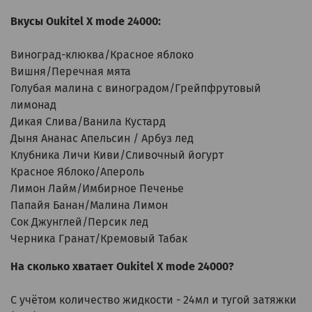
Вкусы Oukitel X mode 24000:
Виноград-клюква/Красное яблоко
Вишня/Перечная мята
Голубая малина с виноградом/Грейпфрутовый
лимонад
Дикая Слива/Ванила Кустард
Дыня Ананас Апельсин / Арбуз лед
Клубника Личи Киви/Сливочный йогурт
Красное Яблоко/Апероль
Лимон Лайм/Имбирное Печенье
Папайя Банан/Малина Лимон
Сок Джунглей/Персик лед
Черника Гранат/Кремовый Табак
На сколько хватает Oukitel X mode 24000?
С учётом количество жидкости - 24мл и тугой затяжки