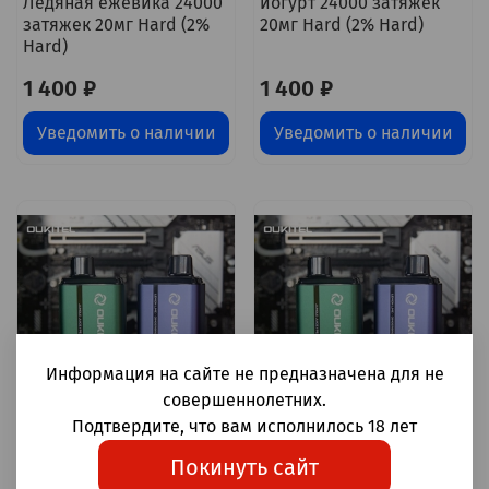
Ледяная ежевика 24000
йогурт 24000 затяжек
затяжек 20мг Hard (2%
20мг Hard (2% Hard)
Hard)
1 400 ₽
1 400 ₽
Уведомить о наличии
Уведомить о наличии
Информация на сайте не предназначена для не
совершеннолетних.
Подтвердите, что вам исполнилось 18 лет
Oukitel X mode Красное
Oukitel X mode Лимон
Покинуть сайт
Яблоко/Апероль 24000
Лайм/Имбирное