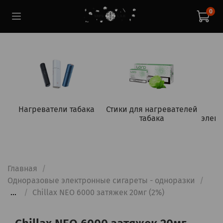
0
Нагреватели табака
Стики для нагревателей
табака
элект
Главная
Одноразовые электронные сигареты - одноразки
...
Chillax NEO 6000 затяжек 20мг (2%)