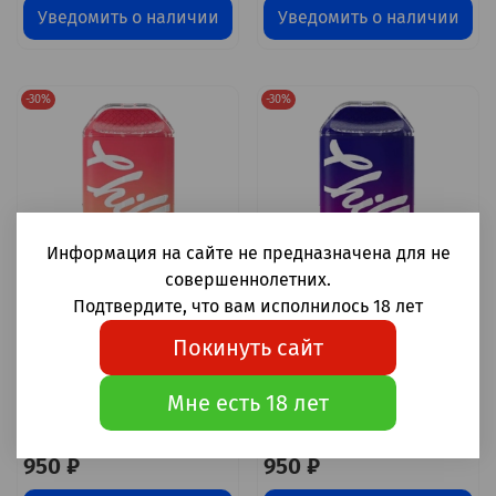
Уведомить о наличии
Уведомить о наличии
-30%
-30%
Информация на сайте не предназначена для не
совершеннолетних.
Подтвердите, что вам исполнилось 18 лет
Chillax NEO Розовый
Chillax NEO Ром с
Покинуть сайт
лимонад 6000 затяжек
вишнёвой колой 6000
20мг Hard (2% Hard)
затяжек 20мг Hard (2%
Мне есть 18 лет
Hard)
1 350 ₽
1 350 ₽
950 ₽
950 ₽