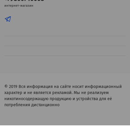
интернет-магазин
© 2019
Вся информация на сайте носит информационный
характер и не является рекламой. Мы не реализуем
никотиносодержащую продукцию и устройства для её
потребления дистанционно
Verification: d8d213f4da92c688