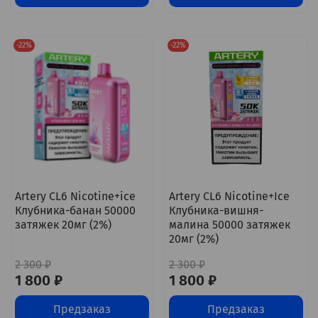
-22%
-22%
Artery CL6 Nicotine+ice
Artery CL6 Nicotine+Ice
Клубника-банан 50000
Клубника-вишня-
затяжек 20мг (2%)
малина 50000 затяжек
20мг (2%)
2 300 ₽
2 300 ₽
1 800 ₽
1 800 ₽
Предзаказ
Предзаказ