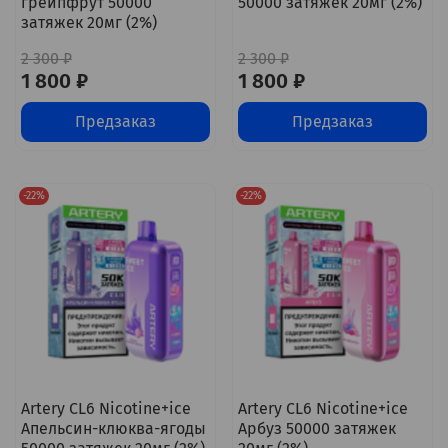
грейпфрут 50000
50000 затяжек 20мг (2%)
затяжек 20мг (2%)
2 300 ₽
2 300 ₽
1 800 ₽
1 800 ₽
Предзаказ
Предзаказ
-22%
-22%
Artery CL6 Nicotine+ice
Artery CL6 Nicotine+ice
Апельсин-клюква-ягоды
Арбуз 50000 затяжек