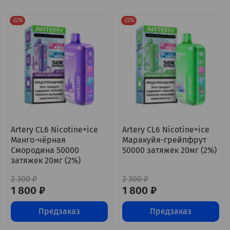
-22%
-22%
Artery CL6 Nicotine+ice
Artery CL6 Nicotine+ice
Манго-чёрная
Маракуйя-грейпфрут
Смородина 50000
50000 затяжек 20мг (2%)
затяжек 20мг (2%)
2 300 ₽
2 300 ₽
1 800 ₽
1 800 ₽
Предзаказ
Предзаказ