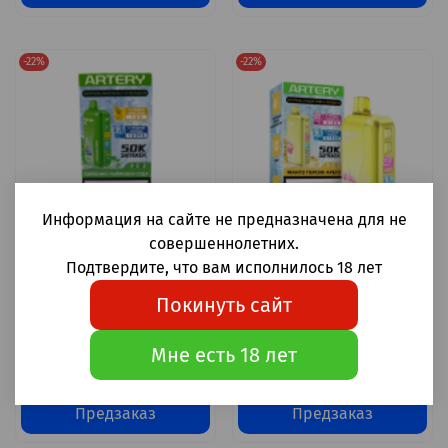
-22%
-22%
Информация на сайте не предназначена для не
совершеннолетних.
Подтвердите, что вам исполнилось 18 лет
Artery CL6 Nicotine+Ice
Artery CL6 Nicotine+Ice
Лимонно-лаймовая сода
Манго-персик-арбуз
Покинуть сайт
50000 затяжек 20мг (2%)
50000 затяжек 20мг (2%)
2 300 ₽
2 300 ₽
Мне есть 18 лет
1 800 ₽
1 800 ₽
Предзаказ
Предзаказ