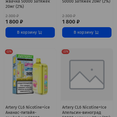
жвачка 50000 затяжек
50000 затяжек 20мг (2%)
20мг (2%)
2 300 ₽
2 300 ₽
1 800 ₽
1 800 ₽
В корзину
В корзину
-22%
-22%
Artery CL6 Nicotine+ice
Artery CL6 Nicotine+Ice
Ананас-питайя-
Апельсин-виноград