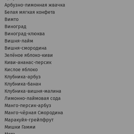
Арбузно-лимонная жвачка
Белая мягкая конфета
Вимто
Виноград
Виноград-клюква
Вишня-лайм
Вишня-смородина
Зелёное яблоко-киви
Киви-ананас-персик
Кислое яблоко
Клубника-арбуз
Клубника-банан
Клубника-вишня-малина
Лимонно-лаймовая сода
Манго-персик-арбуз
Манго-чёрная Смородина
Маракуйя-грейпфрут
Мишки Гамми