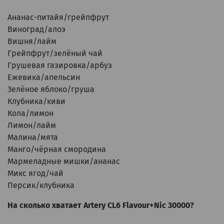
Ананас-питайя/грейпфрут
Виноград/алоэ
Вишня/лайм
Грейпфрут/зелёный чай
Грушевая газировка/арбуз
Ежевика/апельсин
Зелёное яблоко/груша
Клубника/киви
Кола/лимон
Лимон/лайм
Малина/мята
Манго/чёрная смородина
Мармеладные мишки/ананас
Микс ягод/чай
Персик/клубника
На сколько хватает Artery CL6 Flavour+Nic 30000?