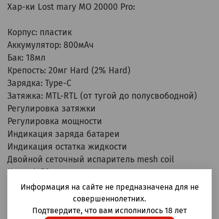
Хар-ки
Lost mary MO 20000 Pro
:
Корпус: пластик
Аккумулятор: 800мАч
Бак: 18мл
Крепость: 20мг Hard (2% Hard)
Зарядка: Type-C
Затяжка: MTL-RTL (от тугой до полусвободной)
Регулировка затяжки
Регулировка мощности
Индикация заряда батареи
Индикация остатка жидкости
Двойной сеточный испаритель mesh coil
Цена: 1450р
Информация на сайте не предназначена для не
Оформить заказ можно как на сайте, так и
совершеннолетних.
у
@vapelab_manager
Подтвердите, что вам исполнилось 18 лет