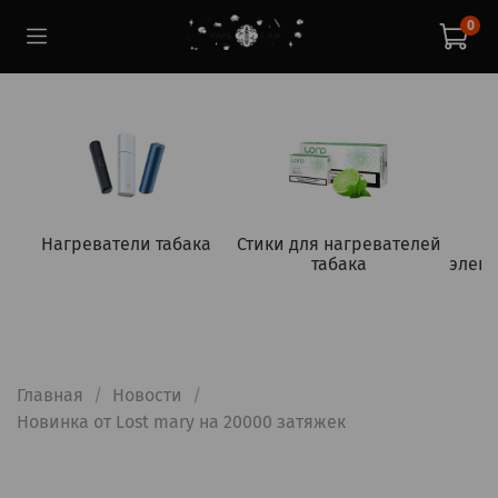
0
Нагреватели табака
Стики для нагревателей
табака
элект
Главная
Новости
Новинка от Lost mary на 20000 затяжек