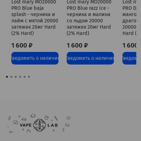
Lost mary MO20000
Lost mary MO20000
Lost ma
PRO Blue baja
PRO Blue razz ice -
PRO Dra
splash - черника и
черника и малина
манго с
лайм с мятой 20000
со льдом 20000
драгон
затяжек 20мг Hard
затяжек 20мг Hard
20000 з
(2% Hard)
(2% Hard)
Hard (2
1 600 ₽
1 600 ₽
1 600 
Уведомить о наличии
Уведомить о наличии
Уведоми