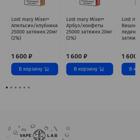
Lost mary Mixer+
Lost mary Mixer+
Lost ma
Апельсин/клубника
Арбуз/конфеты
Вишнё
25000 затяжек 20мг
25000 затяжек 20мг
леденц
(2%)
(2%)
затяжек
1 600 ₽
1 600 ₽
1 600 
В корзину
В корзину
В ко