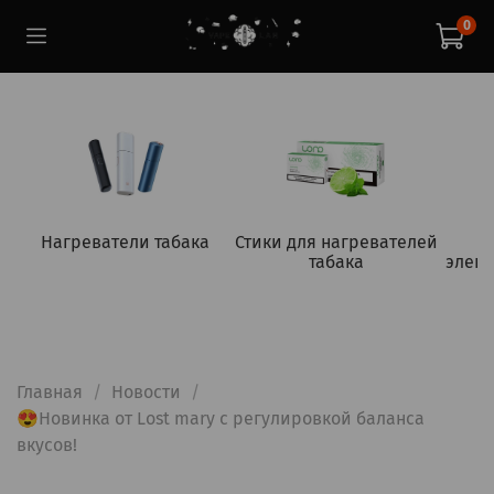
0
Нагреватели табака
Стики для нагревателей
табака
элект
Главная
Новости
😍Новинка от Lost mary с регулировкой баланса
вкусов!