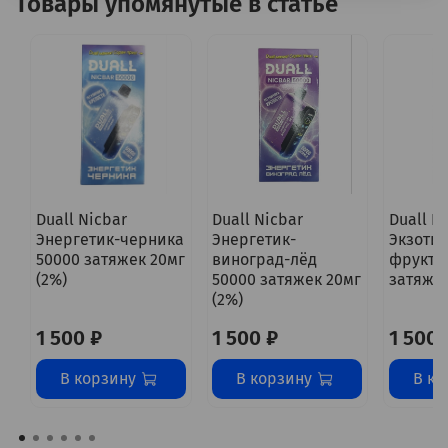
Товары упомянутые в статье
Duall Nicbar
Duall Nicbar
Duall N
Энергетик-черника
Энергетик-
Экзоти
50000 затяжек 20мг
виноград-лёд
фрукты
(2%)
50000 затяжек 20мг
затяжек
(2%)
1 500 ₽
1 500 ₽
1 500 
В корзину
В корзину
В ко