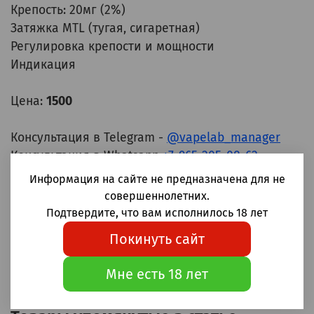
Крепость: 20мг (2%)
Затяжка MTL (тугая, сигаретная)
Регулировка крепости и мощности
Индикация
Цена:
1500
Консультация в Telegram -
@vapelab_manager
Консультация в Whatsapp
+7-965-205-08-62
Оформить заказ можно на сайте
Информация на сайте не предназначена для не
совершеннолетних.
Приятных вам покупок!
Подтвердите, что вам исполнилось 18 лет
Покинуть сайт
Мне есть 18 лет