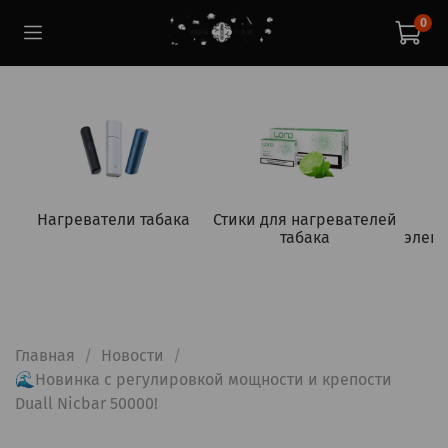
0
Нагреватели табака
Стики для нагревателей
табака
элект
Главная
Новости
🌊Новинка с регулировкой мощности и крепости
Duall Nicbar 50000!