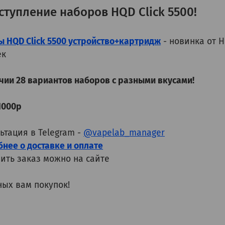
ступление наборов HQD Click 5500!
 HQD Click 5500 устройство+картридж
- новинка от 
ек
чии 28 вариантов наборов с разными вкусами!
1000р
ьтация в Telegram -
@vapelab_manager
нее о доставке и оплате
ть заказ можно на сайте
ых вам покупок!