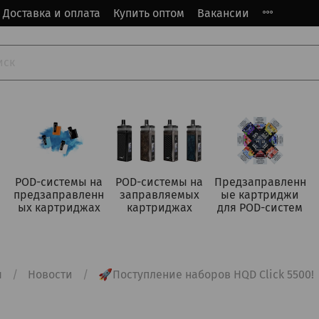
Доставка и оплата
Купить оптом
Вакансии
POD-системы на
POD-системы на
Предзаправленн
предзаправленн
заправляемых
ые картриджи
ых картриджах
картриджах
для POD-систем
я
Новости
🚀Поступление наборов HQD Click 5500!