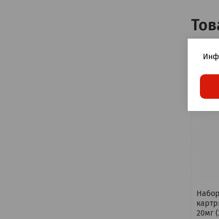
Тов
Инф
Набор
картр
20мг 