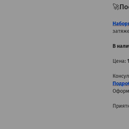
🚀По
Наборы
затяж
В нали
Цена:
Консул
Подроб
Оформи
Приятн