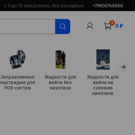
с 9 до 18 ежедневно, без выходных
+79800746068
0
0 ₽
Заправляемые
Жидкости для
Жидкости для
картриджи для
вейпа без
вейпа на
а
POD-систем
никотина
солевом
никотине