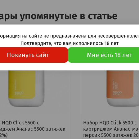
ары упомянутые в статье
ормация на сайте не предназначена для несовершеннолет
Подтвердите, что вам исполнилось 18 лет
Покинуть сайт
Мне есть 18 лет
 HQD Click 5500 с
Набор HQD Click 5500 с
иджем Ананас 5500 затяжек
картриджем Ананас-ма
(2%)
персик 5500 затяжек 20