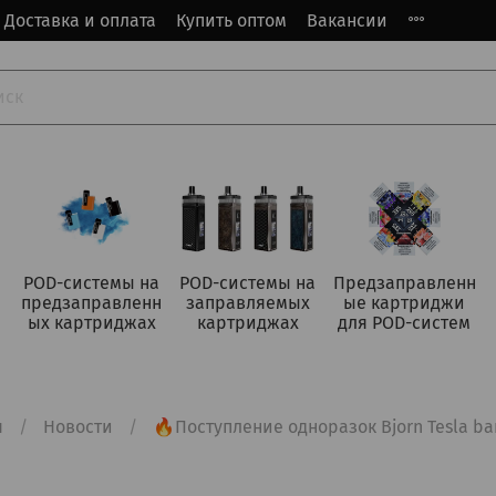
Доставка и оплата
Купить оптом
Вакансии
POD-системы на
POD-системы на
Предзаправленн
предзаправленн
заправляемых
ые картриджи
ых картриджах
картриджах
для POD-систем
я
Новости
🔥Поступление одноразок Bjorn Tesla ba