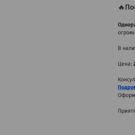
🔥По
Однор
огромн
В нал
Цена:
Консул
П
одроб
Оформ
Приятн