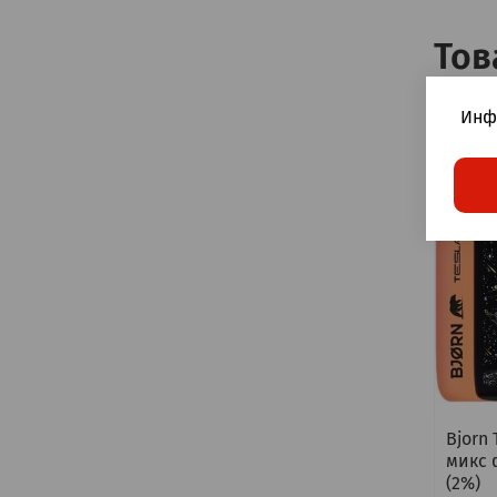
Тов
Инф
Bjorn 
микс 
(2%)