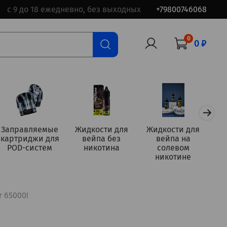
с 9 до 18 ежедневно, без выходных
+79800746068
0
0 ₽
Заправляемые
Жидкости для
Жидкости для
картриджи для
вейпа без
вейпа на
а
POD-систем
никотина
солевом
никотине
r 65000!