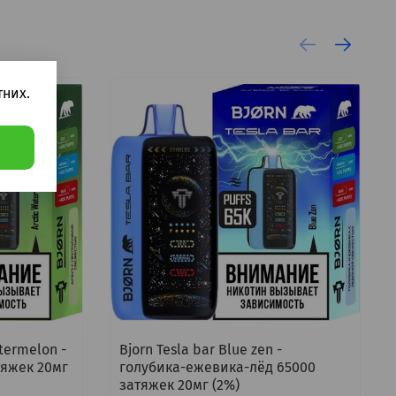
них.
atermelon -
Bjorn Tesla bar Blue zen -
тяжек 20мг
голубика-ежевика-лёд 65000
затяжек 20мг (2%)