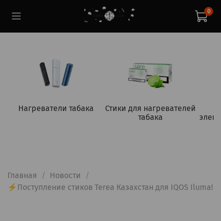
0
Нагреватели табака
Стики для нагревателей
табака
элект
Главная
Новости
⚡Поступление стиков Terea Казахстан для IQOS Iluma!