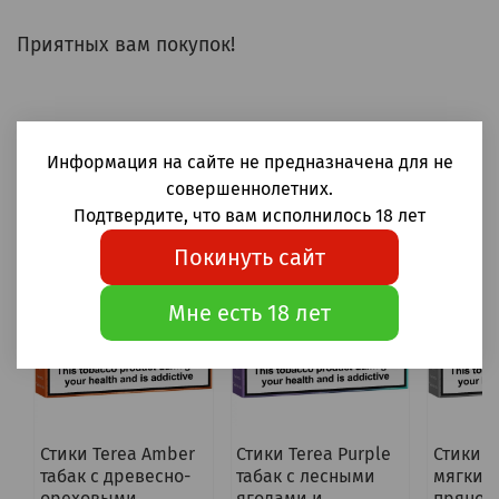
Приятных вам покупок!
Информация на сайте не предназначена для не
совершеннолетних.
Товары упомянутые в статье
Подтвердите, что вам исполнилось 18 лет
Покинуть сайт
-13%
-13%
-13%
Мне есть 18 лет
Стики Terea Amber
Стики Terea Purple
Стики Te
табак с древесно-
табак с лесными
мягкий 
ореховыми
ягодами и
пряно-