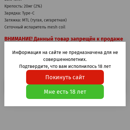
Крепость: 20мг (2%)
Зарядка: Type-C
Затяжка: MTL (тугая, сигаретная)
Сеточный испаритель mesh coil
ВНИМАНИЕ! Данный товар запрещён к продаже
лицам не достигшим 18 лет.
Информация на сайте не предназначена для не
Одноразовые электронные сигареты CAMOBAR 8000
совершеннолетних.
Какао с молоком купить в Москве и России
Подтвердите, что вам исполнилось 18 лет
Покинуть сайт
Выбрать
Мне есть 18 лет