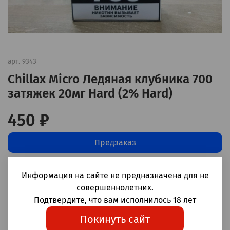
арт.
9343
Chillax Micro Ледяная клубника 700
затяжек 20мг Hard (2% Hard)
450 ₽
Предзаказ
Добавить в сравнение
(0)
Информация на сайте не предназначена для не
совершеннолетних.
Одноразовые электронные сигареты Chillax Micro
Подтвердите, что вам исполнилось 18 лет
Ледяная клубника 700 затяжек
Покинуть сайт
Корпус: пластик