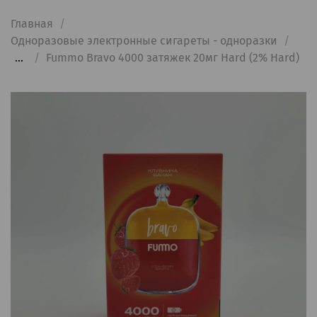
Главная
Одноразовые электронные сигареты - одноразки
...
Fummo Bravo 4000 затяжек 20мг Hard (2% Hard)