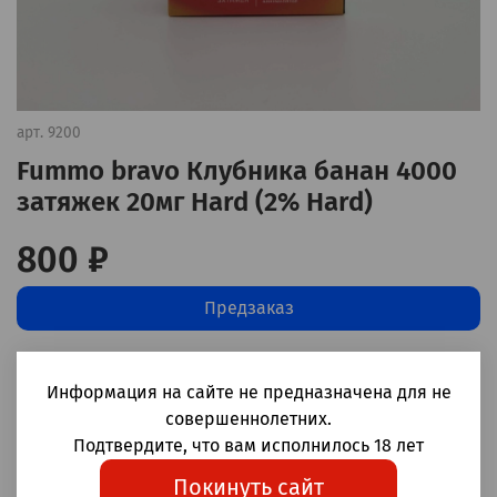
арт.
9200
Fummo bravo Клубника банан 4000
затяжек 20мг Hard (2% Hard)
800 ₽
Предзаказ
Добавить в сравнение
(0)
Информация на сайте не предназначена для не
совершеннолетних.
Одноразовые электронные сигареты Fummo bravo Клубника
Подтвердите, что вам исполнилось 18 лет
банан 4000 затяжек
Покинуть сайт
Корпус: пластик