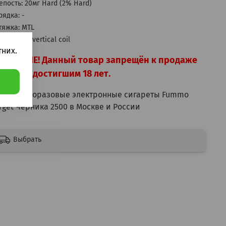
епость: 20мг Hard (2% Hard)
рядка: -
тяжка: MTL
паритель vertical coil
них.
НИМАНИЕ! Данный товар запрещён к продаже
цам не достигшим 18 лет.
пить одноразовые электронные сигареты Fummo
rget Черника 2500 в Москве и России
Выбрать