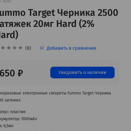
т.
8292
ummo Target Черника 2500
атяжек 20мг Hard (2%
ard)
(0)
Добавить в сравнение
650 ₽
Уведомить о наличии
норазовые электронные сигареты Fummo Target Черника
00 затяжек
рпус: пластик
кумулятор: 1000мАч
к: 6,5мл