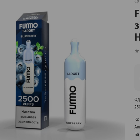
ар
F
з
H
Од
25
Ко
Ак
Ба