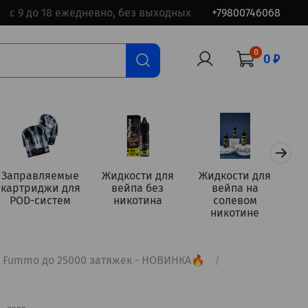
с 9 до 18 ежедневно, без выходных
+79800746068
0
0 ₽
Заправляемые
Жидкости для
Жидкости для
картриджи для
вейпа без
вейпа на
а
POD-систем
никотина
солевом
никотине
Fummo до 25000 затяжек - НОВИНКА🔥