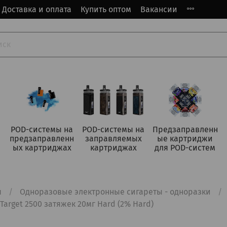
Доставка и оплата
Купить оптом
Вакансии
POD-системы на
POD-системы на
Предзаправленн
предзаправленн
заправляемых
ые картриджи
ых картриджах
картриджах
для POD-систем
я
Одноразовые электронные сигареты - одноразки
arget 2500 затяжек 20мг Hard (2% Hard)