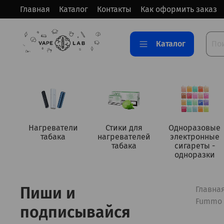
Главная
Каталог
Контакты
Как оформить заказ
Каталог
Нагреватели
Стики для
Одноразовые
табака
нагревателей
электронные
табака
сигареты -
одноразки
Пиши и
Главна
Fummo T
подписывайся