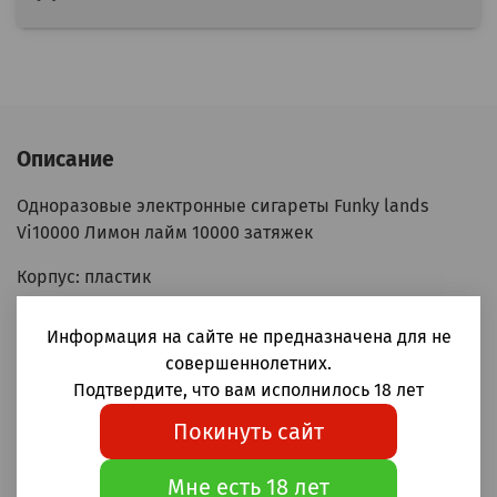
Описание
Одноразовые электронные сигареты Funky lands
Vi10000 Лимон лайм 10000 затяжек
Корпус: пластик
Аккумулятор: 600мАч
Бак: 18мл
Информация на сайте не предназначена для не
Крепость: 20мг (2%)
совершеннолетних.
Зарядка Type-C: +
Подтвердите, что вам исполнилось 18 лет
Затяжка: MTL (тугая, сигаретная)
Покинуть сайт
Индикация заряда батареи
Индикация запаса жидкости
Мне есть 18 лет
Сеточный испаритель Mesh coil