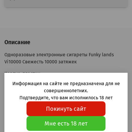
Описание
Одноразовые электронные сигареты Funky lands
Vi10000 Свежесть 10000 затяжек
Корпус: пластик
Аккумулятор: 600мАч
Информация на сайте не предназначена для не
Бак: 18мл
совершеннолетних.
Крепость: 20мг (2%)
Подтвердите, что вам исполнилось 18 лет
Зарядка Type-C: +
Покинуть сайт
Затяжка: MTL (тугая, сигаретная)
Индикация заряда батареи
Мне есть 18 лет
Индикация запаса жидкости
Сеточный испаритель Mesh coil