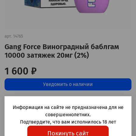
арт.
14765
Gang Force Виноградный баблгам
10000 затяжек 20мг (2%)
1 600 ₽
Уведомить о наличии
Добавить в сравнение
(0)
Информация на сайте не предназначена для не
совершеннолетних.
Одноразовые электронные сигареты Gang Force Виноградный
Подтвердите, что вам исполнилось 18 лет
баблгам 10000 затяжек
Покинуть сайт
Корпус: пластик