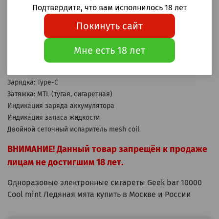
Одноразовые электронные сигареты Geek bar Meloso Ultra
Подтвердите, что вам исполнилось 18 лет
Cool mint (Ледяная мята) 10000 затяжек
Покинуть сайт
Корпус: металл
Аккумулятор: 630мАч
Мне есть 18 лет
Бак: 18мл
Крепость: 20мг Hard (2% Hard)
Зарядка: Type-C
Затяжка: MTL (тугая, сигаретная)
Индикация заряда аккумулятора
Индикация запаса жидкости
Двойной сеточный испаритель mesh coil
ВНИМАНИЕ! Данный товар запрещён к продаже
лицам не достигшим 18 лет.
Одноразовые электронные сигареты Geek bar 10000
Cool mint Ледяная мята купить в Москве и России