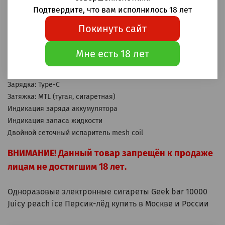
Одноразовые электронные сигареты Geek bar Meloso Ultra
Подтвердите, что вам исполнилось 18 лет
Juicy peach ice (Персик-лёд) 10000 затяжек
Покинуть сайт
Корпус: металл
Аккумулятор: 630мАч
Мне есть 18 лет
Бак: 18мл
Крепость: 20мг Hard (2% Hard)
Зарядка: Type-C
Затяжка: MTL (тугая, сигаретная)
Индикация заряда аккумулятора
Индикация запаса жидкости
Двойной сеточный испаритель mesh coil
ВНИМАНИЕ! Данный товар запрещён к продаже
лицам не достигшим 18 лет.
Одноразовые электронные сигареты Geek bar 10000
Juicy peach ice Персик-лёд купить в Москве и России