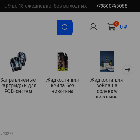
с 9 до 18 ежедневно, без выходных
+79800746068
0
0 ₽
Заправляемые
Жидкости для
Жидкости для
картриджи для
вейпа без
вейпа на
а
POD-систем
никотина
солевом
никотине
т.
13271