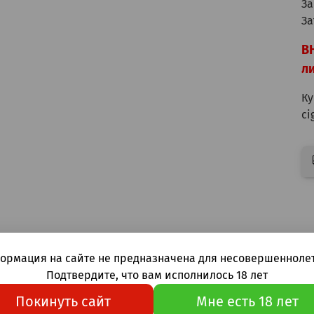
За
За
В
ли
Ку
ci
ывы
ормация на сайте не предназначена для несовершеннолет
Подтвердите, что вам исполнилось 18 лет
Покинуть сайт
Мне есть 18 лет
в еще никто не оставлял