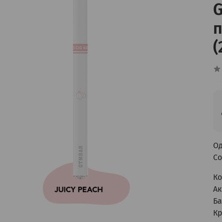
G
п
(
Од
Со
Ко
Ак
Ба
Кр