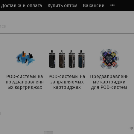
Доставка и оплата
Купить оптом
Вакансии
POD-системы на
POD-системы на
Предзаправленн
предзаправленн
заправляемых
ые картриджи
ых картриджах
картриджах
для POD-систем
я
ар