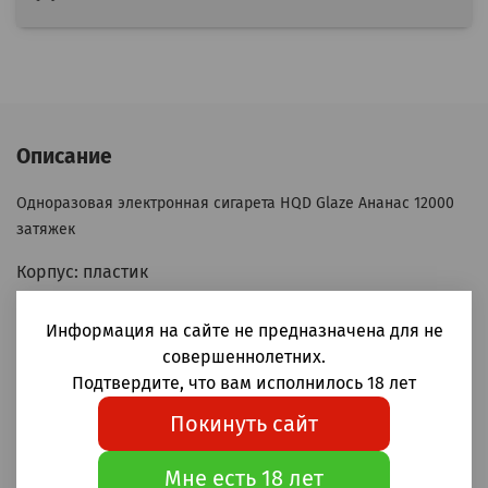
Описание
Одноразовая электронная сигарета HQD Glaze Ананас 12000
затяжек
Корпус: пластик
Аккумулятор: 650мАч
Бак: 18мл
Информация на сайте не предназначена для не
Крепость: 20мг (2%)
совершеннолетних.
Зарядка Type-C
Подтвердите, что вам исполнилось 18 лет
Затяжка: MTL (тугая, сигаретная)
Покинуть сайт
Индикация заряда батареи
Индикация запаса жидкости
Мне есть 18 лет
Испаритель mesh coil