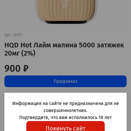
арт.
12911
HQD Hot Лайм малина 5000 затяжек
20мг (2%)
900 ₽
Предзаказ
Добавить в сравнение
(0)
Информация на сайте не предназначена для не
совершеннолетних.
Одноразовые электронные сигареты с зарядкой HQD
Подтвердите, что вам исполнилось 18 лет
Hot Лайм малина 5000 затяжек
Покинуть сайт
Корпус: пластик