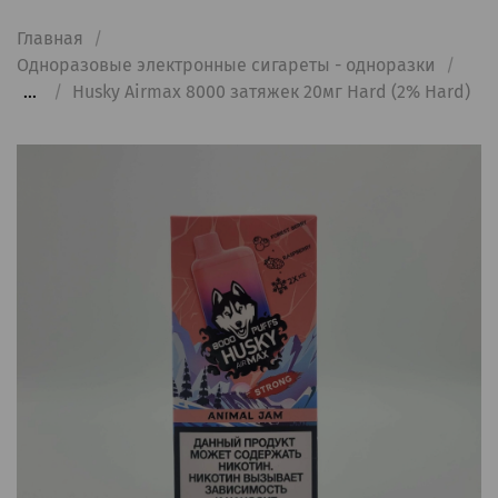
Главная
Одноразовые электронные сигареты - одноразки
...
Husky Airmax 8000 затяжек 20мг Hard (2% Hard)