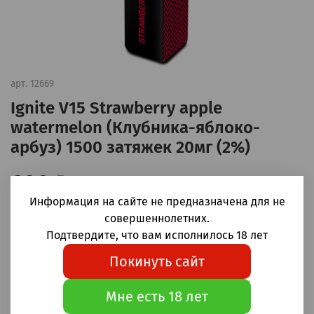
арт.
12669
Ignite V15 Strawberry apple
watermelon (Клубника-яблоко-
арбуз) 1500 затяжек 20мг (2%)
600 ₽
Информация на сайте не предназначена для не
Уведомить о наличии
совершеннолетних.
Подтвердите, что вам исполнилось 18 лет
Добавить в сравнение
(0)
Покинуть сайт
Одноразовые электронные сигареты Ignite V15 Strawberry
Мне есть 18 лет
apple watermelon (Клубника-яблоко-арбуз) 1500 затяжек