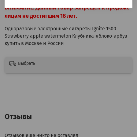
ВНИМАНИЕ! Данный товар запрещён к продаже
лицам не достигшим 18 лет.
Одноразовые электронные сигареты Ignite 1500
Strawberry apple watermelon Клубника-яблоко-арбуз
купить в Москве и России
Выбрать
Отзывы
Отзывов еще никто не оставлял