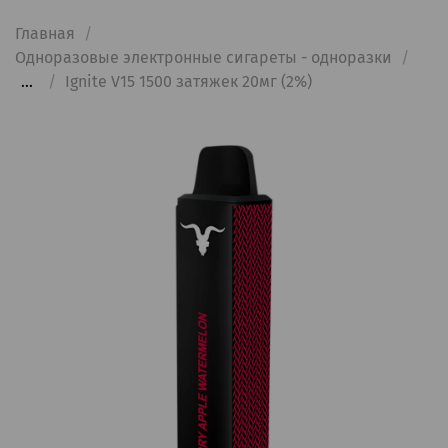
Главная
Одноразовые электронные сигареты - одноразки
...
Ignite V15 1500 затяжек 20мг (2%)