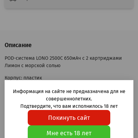
Описание
POD-система LONO 2500C 650мАч с 2 картриджами
Лимон с морской солью
Корпус: пластик
Аккумулятор: 650мАч
Информация на сайте не предназначена для не
Бак: 5мл (совместим с картриджами на 3000 затяжек и
совершеннолетних.
6мл жидкости)
Подтвердите, что вам исполнилось 18 лет
Крепость: 19мг (1,9%)
Зарядка Type-C
Покинуть сайт
Затяжка: MTL (тугая, сигаретная)
Сеточный испаритель mesh coil
Мне есть 18 лет